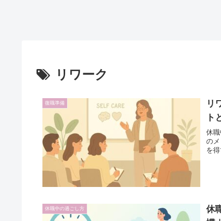
リワーク
リ
復職準備
ト
休職
のメ
を得
休
休職中の過ごし方