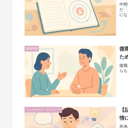
中間
だ「
にな
復
復職準備
た
復職
らも
【
メンタルケア・セルフケア
情
思考