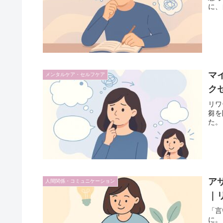
に、
マ
メンタルケア・セルフケア
ク
リワ
芻を
た。
ア
人間関係・コミュニケーション
｜
「言
に。