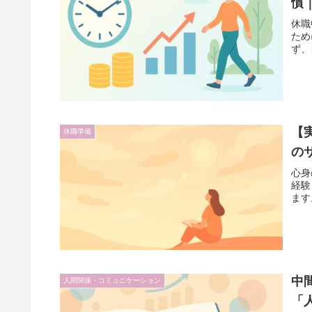
慣
休職
ため
ず、
【
休職準備
の
心身
経験
ます
中
人間関係・コミュニケーション
「