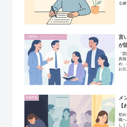
る練
言
人間関係・コミュニケーション
が
『図
真髄
め、
お伝
メ
休職準備
【
初め
職へ
しく