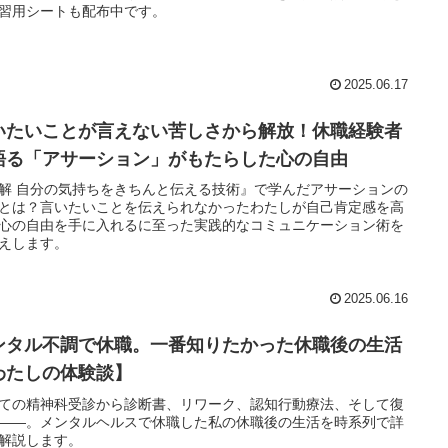
習用シートも配布中です。
2025.06.17
いたいことが言えない苦しさから解放！休職経験者
語る「アサーション」がもたらした心の自由
解 自分の気持ちをきちんと伝える技術』で学んだアサーションの
とは？言いたいことを伝えられなかったわたしが自己肯定感を高
心の自由を手に入れるに至った実践的なコミュニケーション術を
えします。
2025.06.16
ンタル不調で休職。一番知りたかった休職後の生活
わたしの体験談】
ての精神科受診から診断書、リワーク、認知行動療法、そして復
――。メンタルヘルスで休職した私の休職後の生活を時系列で詳
解説します。