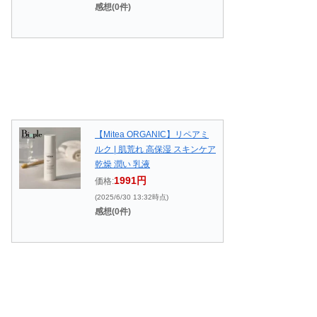
感想(0件)
【Mitea ORGANIC】リペアミ
ルク | 肌荒れ 高保湿 スキンケア
乾燥 潤い 乳液
1991円
価格:
(2025/6/30 13:32時点)
感想(0件)