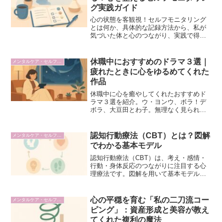
グ実践ガイド
心の状態を客観視！セルフモニタリング
とは何か、具体的な記録方法から、私が
気づいた体と心のつながり、実践で得た
効果までを詳しく解説します。心の不調
に悩むあなたへ。
休職中におすすめのドラマ３選｜
メンタルケア・セルフケア
疲れたときに心をゆるめてくれた
作品
休職中に心を癒やしてくれたおすすめド
ラマ３選を紹介。ウ・ヨンウ、ボラ！デ
ボラ、大豆田とわ子。無理なく見られて
気持ちが和らぐ作品です。
認知行動療法（CBT）とは？図解
メンタルケア・セルフケア
でわかる基本モデル
認知行動療法（CBT）は、考え・感情・
行動・身体反応のつながりに注目する心
理療法です。図解を用いて基本モデルを
初心者にもわかりやすく解説します。
心の平穏を育む「私の二刀流コー
メンタルケア・セルフケア
ピング」：資産形成と美容が教え
てくれた複利の魔法