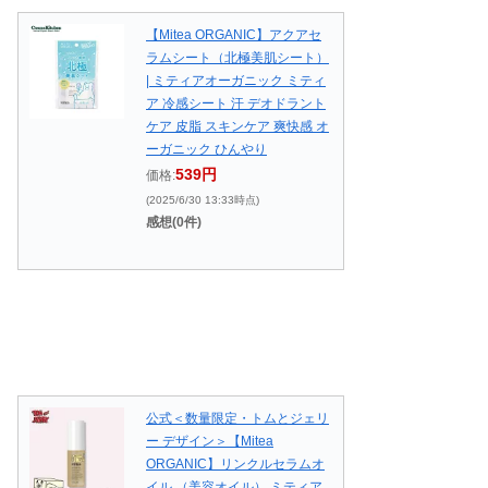
【Mitea ORGANIC】アクアセ
ラムシート（北極美肌シート）
| ミティアオーガニック ミティ
ア 冷感シート 汗 デオドラント
ケア 皮脂 スキンケア 爽快感 オ
ーガニック ひんやり
539円
価格:
(2025/6/30 13:33時点)
感想(0件)
公式＜数量限定・トムとジェリ
ー デザイン＞【Mitea
ORGANIC】リンクルセラムオ
イル （美容オイル） ミティア