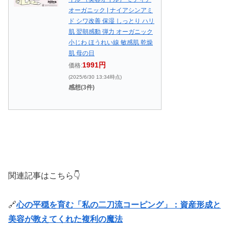
オーガニック | ナイアシンアミ
ド シワ改善 保湿 しっとり ハリ
肌 翌朝感動 弾力 オーガニック
小じわ ほうれい線 敏感肌 乾燥
肌 母の日
1991円
価格:
(2025/6/30 13:34時点)
感想(3件)
関連記事はこちら👇
🔗
心の平穏を育む「私の二刀流コーピング」：資産形成と
美容が教えてくれた複利の魔法