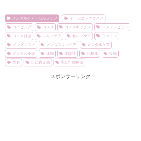
メンタルケア・セルフケア
オーガニックコスメ
コーピング
コスメ
コスメキッチン
コスメレビュー
コスメ好き
スキンケア
セルフケア
ファミマ
メンズコスメ
メンズスキンケア
メンタルケア
メンタル不調
休職
体験談
化粧水
復職
美容
自己肯定感
認知行動療法
スポンサーリンク