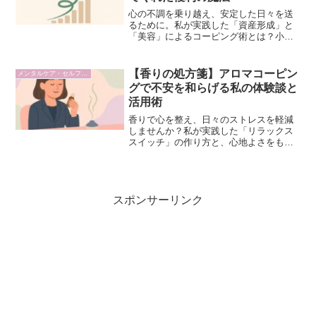
心の不調を乗り越え、安定した日々を送
るために。私が実践した「資産形成」と
「美容」によるコーピング術とは？小さ
な努力が大きな結果を生む「複利」の考
え方で、自己肯定感を高めるヒントが満
載です。
【香りの処方箋】アロマコーピン
メンタルケア・セルフケア
グで不安を和らげる私の体験談と
活用術
香りで心を整え、日々のストレスを軽減
しませんか？私が実践した「リラックス
スイッチ」の作り方と、心地よさをもた
らすBAUMやathletiaのおすすめアロマア
イテムを体験談と共にお届けします。
スポンサーリンク