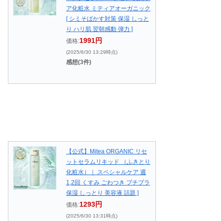
ア化粧水 ミティアオーガニック
[ シミそばかす対策 保湿 しっと
り ハリ肌 翌朝感動 弾力 ]
1991円
価格:
(2025/6/30 13:29時点)
感想(3件)
【公式】Mitea ORGANIC リセ
ットセラムリキッド （ふきとり
化粧水）｜ スペシャルケア 週
1,2回 くすみ ごわつき プチプラ
保湿 しっとり 美容液 話題 ]
1293円
価格:
(2025/6/30 13:31時点)