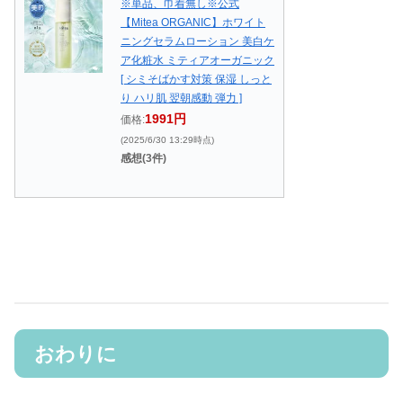
※単品、巾着無し※公式
【Mitea ORGANIC】ホワイト
ニングセラムローション 美白ケ
ア化粧水 ミティアオーガニック
[ シミそばかす対策 保湿 しっと
り ハリ肌 翌朝感動 弾力 ]
1991円
価格:
(2025/6/30 13:29時点)
感想(3件)
おわりに